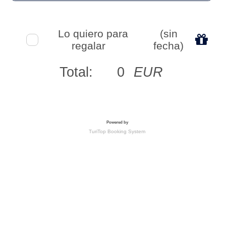
Lo quiero para
(sin
regalar
fecha)
Total:
0
EUR
Powered by
TuriTop Booking System