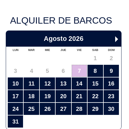
ALQUILER DE BARCOS
Agosto 2026
LUN
MAR
MIE
JUE
VIE
SAB
DOM
1
2
3
4
5
6
7
8
9
10
11
12
13
14
15
16
17
18
19
20
21
22
23
24
25
26
27
28
29
30
31