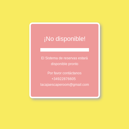
¡No disponible!
El Sistema de reservas estará
disponible pronto
Por favor contáctanos
+34922876605
lacajaescaperoom@gmail.com