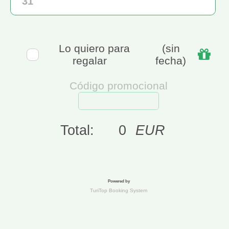
31
Lo quiero para
(sin
regalar
fecha)
Código promocional
Total:
0
EUR
Powered by
TuriTop Booking System