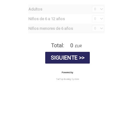
Adultos
Niños de 6 a 12 años
Niños menores de 6 años
Total:
0
EUR
Powered by
TuriTop Booking System