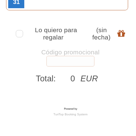
31
Lo quiero para
(sin
regalar
fecha)
Código promocional
Total:
0
EUR
Powered by
TuriTop Booking System