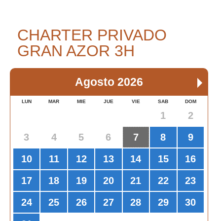
CHARTER PRIVADO
GRAN AZOR 3H
Agosto 2026
LUN
MAR
MIE
JUE
VIE
SAB
DOM
1
2
3
4
5
6
7
8
9
10
11
12
13
14
15
16
17
18
19
20
21
22
23
24
25
26
27
28
29
30